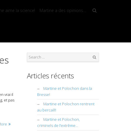
ne aime la science!
Martine a des opinions…
ies
Search
Articles récents
Martine et Polochon dans la
 vrai il
Bresse!
g, et pas
Martine et Polochon rentrent
au bercail!!
Martine et Polochon,
More
criminels de l’extrême…