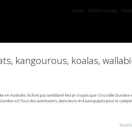
Accueil
Martine voyage
Marti
s, kangourous, koalas, wallab
e en Australie, ils font pas semblant! Moi je croyais que Crocodile Dundee en
k Dundee ici! Tous des aventuriers, dans leurs 4×4 surequipés pour le campin
Read 